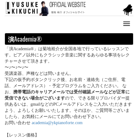
Toggl
naviga
演
Academia®
「演Academia®」は菊地裕介が全国各地で行っているレッスンで
す。ピアノ以外にもクラシック音楽に関するあらゆる事項をレク
チャーさせて頂きます。
〜♪〜♪〜♪〜
受講楽器、声種などは問いません。
下記の仮予約ボタンクリック後、お名前・連絡先（ご住所、電
話、メールアドレス）・予定プログラムをご入力ください。 な
お、
携帯電話のキャリアメールでは受付確認メールなどが正常に
受信できない場合がございます
ので、できる限りプロバイダー提
供あるいは、gmailなどのPCメールアドレスをご入力いただきます
よう、よろしくお願いいたします。そのほか、ご質問等ございま
したら、お気軽にメールにてお問い合わせ下さい。
お問い合わせ
academia@ykpianoforte.com
【レッスン価格】