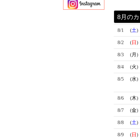
月の
8
8/1
(
土
)
8/2
(
日
)
8/3
(
月
)
8/4
(
火
)
8/5
(
水
)
8/6
(
木
)
8/7
(
金
)
8/8
(
土
)
8/9
(
日
)