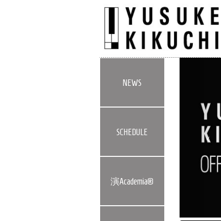
Pre
NEWS
SCHEDULE
演Academia®