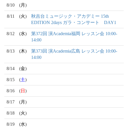
8/10
(
月
)
8/11
(
火
)
秋吉台ミュージック・アカデミー 15th
EDITION 2days ガラ・コンサート DAY1
8/12
(
水
)
第372回 演Academia福岡 レッスン会 10:00-
14:00
8/13
(
木
)
第373回 演Academia広島 レッスン会 10:00-
14:00
8/14
(
金
)
8/15
(
土
)
8/16
(
日
)
8/17
(
月
)
8/18
(
火
)
8/19
(
水
)