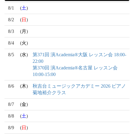
8/1
(
土
)
8/2
(
日
)
8/3
(
月
)
8/4
(
火
)
8/5
(
水
)
第371回 演Academia®大阪 レッスン会 18:00-
22:00
第370回 演Academia®名古屋 レッスン会
10:00-15:00
8/6
(
木
)
秋吉台ミュージックアカデミー 2026 ピアノ
菊地裕介クラス
8/7
(
金
)
8/8
(
土
)
8/9
(
日
)