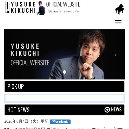
Toggl
naviga
Previous
Next
PICK UP
HOT NEWS
NEWS
2026年8月4日（火）更新
演Academia