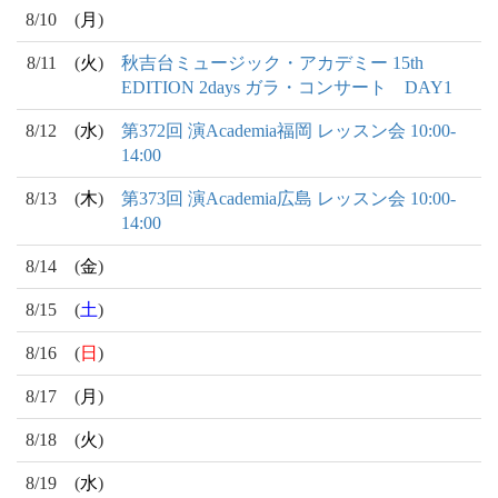
8/10
(
月
)
8/11
(
火
)
秋吉台ミュージック・アカデミー 15th
EDITION 2days ガラ・コンサート DAY1
8/12
(
水
)
第372回 演Academia福岡 レッスン会 10:00-
14:00
8/13
(
木
)
第373回 演Academia広島 レッスン会 10:00-
14:00
8/14
(
金
)
8/15
(
土
)
8/16
(
日
)
8/17
(
月
)
8/18
(
火
)
8/19
(
水
)