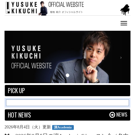
Toggl
naviga
Previous
Next
PICK UP
HOT NEWS
NEWS
2026年8月4日（火）更新
演Academia