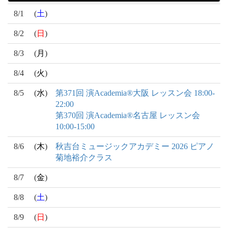
8/1
(
土
)
8/2
(
日
)
8/3
(
月
)
8/4
(
火
)
8/5
(
水
)
第371回 演Academia®大阪 レッスン会 18:00-
22:00
第370回 演Academia®名古屋 レッスン会
10:00-15:00
8/6
(
木
)
秋吉台ミュージックアカデミー 2026 ピアノ
菊地裕介クラス
8/7
(
金
)
8/8
(
土
)
8/9
(
日
)