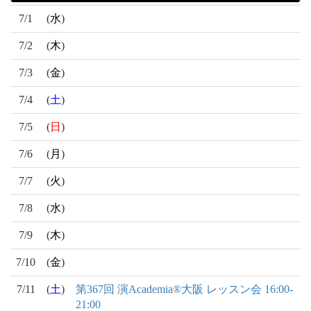
7/1
(
水
)
7/2
(
木
)
7/3
(
金
)
7/4
(
土
)
7/5
(
日
)
7/6
(
月
)
7/7
(
火
)
7/8
(
水
)
7/9
(
木
)
7/10
(
金
)
7/11
(
土
)
第367回 演Academia®大阪 レッスン会 16:00-
21:00