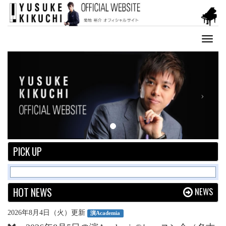
Toggl
naviga
Previous
Next
PICK UP
HOT NEWS
NEWS
2026年8月4日（火）更新
演Academia