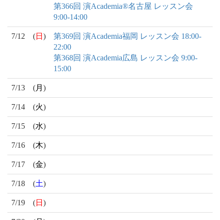
第366回 演Academia®名古屋 レッスン会
9:00-14:00
7/12
(
日
)
第369回 演Academia福岡 レッスン会 18:00-
22:00
第368回 演Academia広島 レッスン会 9:00-
15:00
7/13
(
月
)
7/14
(
火
)
7/15
(
水
)
7/16
(
木
)
7/17
(
金
)
7/18
(
土
)
7/19
(
日
)