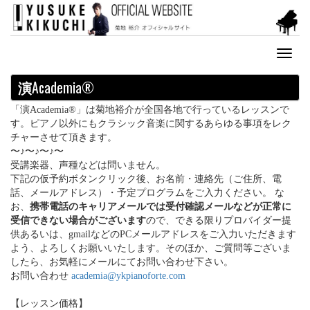
Toggl
naviga
演
Academia®
「演Academia®」は菊地裕介が全国各地で行っているレッスンで
す。ピアノ以外にもクラシック音楽に関するあらゆる事項をレク
チャーさせて頂きます。
〜♪〜♪〜♪〜
受講楽器、声種などは問いません。
下記の仮予約ボタンクリック後、お名前・連絡先（ご住所、電
話、メールアドレス）・予定プログラムをご入力ください。 な
お、
携帯電話のキャリアメールでは受付確認メールなどが正常に
受信できない場合がございます
ので、できる限りプロバイダー提
供あるいは、gmailなどのPCメールアドレスをご入力いただきます
よう、よろしくお願いいたします。そのほか、ご質問等ございま
したら、お気軽にメールにてお問い合わせ下さい。
お問い合わせ
academia@ykpianoforte.com
【レッスン価格】