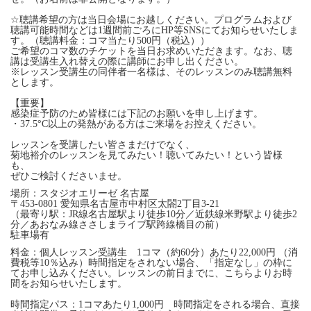
☆聴講希望の方は当日会場にお越しください。プログラムおよび
聴講可能時間などは1週間前ごろにHP等SNSにてお知らせいたしま
す。（聴講料金：コマ当たり500円（税込））
ご希望のコマ数のチケットを当日お求めいただきます。なお、聴
講は受講生入れ替えの際に講師にお申し出ください。
※レッスン受講生の同伴者一名様は、そのレッスンのみ聴講無料
とします。
【重要】
感染症予防のため皆様には下記のお願いを申し上げます。
・37.5°C以上の発熱がある方はご来場をお控えください。
レッスンを受講したい皆さまだけでなく、
菊地裕介のレッスンを見てみたい！聴いてみたい！という皆様
も、
ぜひご検討くださいませ。
場所：スタジオエリーゼ 名古屋
〒453-0801 愛知県名古屋市中村区太閤2丁目3-21
（最寄り駅：JR線名古屋駅より徒歩10分／近鉄線米野駅より徒歩2
分／あおなみ線ささしまライブ駅跨線橋目の前）
駐車場有
料金：個人レッスン受講生 1コマ（約60分）あたり22,000円 （消
費税等10％込み）時間指定をされない場合、「指定なし」の枠に
てお申し込みください。レッスンの前日までに、こちらよりお時
間をお知らせいたします。
時間指定パス：1コマあたり1,000円 時間指定をされる場合、直接