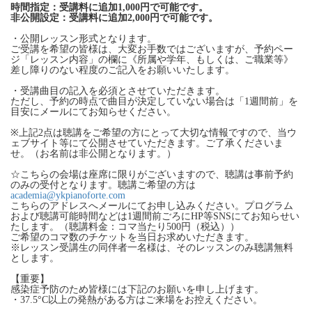
時間指定：受講料に追加1,000円で可能です。
非公開設定：受講料に追加2,000円で可能です。
・公開レッスン形式となります。
ご受講を希望の皆様は、大変お手数ではございますが、予約ペー
ジ「レッスン内容」の欄に《所属や学年、もしくは、ご職業等》
差し障りのない程度のご記入をお願いいたします。
・受講曲目の記入を必須とさせていただきます。
ただし、予約の時点で曲目が決定していない場合は「1週間前」を
目安にメールにてお知らせください。
※上記2点は聴講をご希望の方にとって大切な情報ですので、当ウ
ェブサイト等にて公開させていただきます。ご了承くださいま
せ。（お名前は非公開となります。）
☆こちらの会場は座席に限りがございますので、聴講は事前予約
のみの受付となります。聴講ご希望の方は
academia@ykpianoforte.com
こちらのアドレスへメールにてお申し込みください。プログラム
および聴講可能時間などは1週間前ごろにHP等SNSにてお知らせい
たします。（聴講料金：コマ当たり500円（税込））
ご希望のコマ数のチケットを当日お求めいただきます。
※レッスン受講生の同伴者一名様は、そのレッスンのみ聴講無料
とします。
【重要】
感染症予防のため皆様には下記のお願いを申し上げます。
・37.5°C以上の発熱がある方はご来場をお控えください。