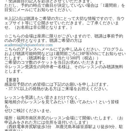
・受講曲目の記入を必須とさせていただきます。
ただし、予約の時点で曲目が決定していない場合は「1週間前」を
目安にメールにてお知らせください。
※上記2点は聴講をご希望の方にとって大切な情報ですので、当ウ
ェブサイト等にて公開させていただきます。ご了承くださいま
せ。（お名前は非公開となります。）
☆こちらの会場は座席に限りがございますので、聴講は事前予約
のみの受付となります。聴講ご希望の方は
academia@ykpianoforte.com
こちらのアドレスへメールにてお申し込みください。プログラム
および聴講可能時間などは1週間前ごろにHP等SNSにてお知らせい
たします。（聴講料金：コマ当たり500円（税込））
ご希望のコマ数のチケットを当日お求めいただきます。
※レッスン受講生の同伴者一名様は、そのレッスンのみ聴講無料
とします。
【重要】
感染症予防のため皆様には下記のお願いを申し上げます。
・37.5°C以上の発熱がある方はご来場をお控えください。
レッスンを受講したい皆さまだけでなく、
菊地裕介のレッスンを見てみたい！聴いてみたい！という皆様
も、
ぜひご検討くださいませ。
場所：福岡市南区井尻のレッスン会場にて開催いたします。（お
申込みをされた方には住所を送付いたします）
（西鉄電車井尻駅徒歩3分 JR鹿児島本線笹原駅より徒歩9分、駐