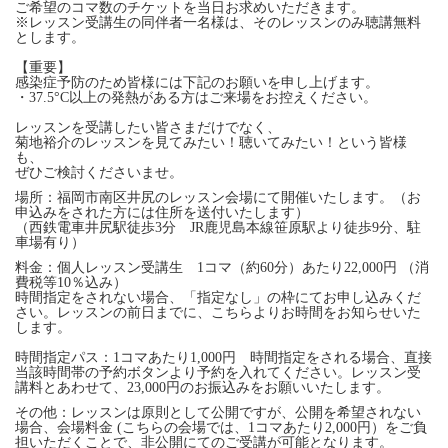
ご希望のコマ数のチケットを当日お求めいただきます。
※レッスン受講生の同伴者一名様は、そのレッスンのみ聴講無料
とします。
【重要】
感染症予防のため皆様には下記のお願いを申し上げます。
・37.5°C以上の発熱がある方はご来場をお控えください。
レッスンを受講したい皆さまだけでなく、
菊地裕介のレッスンを見てみたい！聴いてみたい！という皆様
も、
ぜひご検討くださいませ。
場所：福岡市南区井尻のレッスン会場にて開催いたします。（お
申込みをされた方には住所を送付いたします）
（西鉄電車井尻駅徒歩3分 JR鹿児島本線笹原駅より徒歩9分、駐
車場有り）
料金：個人レッスン受講生 1コマ（約60分）あたり22,000円 （消
費税等10％込み）
時間指定をされない場合、「指定なし」の枠にてお申し込みくだ
さい。レッスンの前日までに、こちらよりお時間をお知らせいた
します。
時間指定パス：1コマあたり1,000円 時間指定をされる場合、直接
当該時間帯の予約ボタンより予約を入れてください。レッスン受
講料とあわせて、23,000円のお振込みをお願いいたします。
その他：レッスンは原則として公開ですが、公開を希望されない
場合、会場料金 (こちらの会場では、1コマあたり2,000円）をご負
担いただくことで、非公開にてのご受講が可能となります。