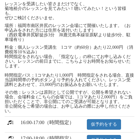
レッスンを受講したい皆さまだけでなく、
菊地裕介のレッスンを見てみたい！聴いてみたい！という皆様
も、
ぜひご検討くださいませ。
場所：福岡市南区井尻のレッスン会場にて開催いたします。（お
申込みをされた方には住所を送付いたします）
（西鉄電車井尻駅徒歩3分 JR鹿児島本線笹原駅より徒歩9分、駐
車場有り）
料金：個人レッスン受講生 1コマ（約60分）あたり22,000円 （消
費税等10％込み）
時間指定をされない場合、「指定なし」の枠にてお申し込みくだ
さい。レッスンの前日までに、こちらよりお時間をお知らせいた
します。
時間指定パス：1コマあたり1,000円 時間指定をされる場合、直接
当該時間帯の予約ボタンより予約を入れてください。レッスン受
講料とあわせて、23,000円のお振込みをお願いいたします。
その他：レッスンは原則として公開ですが、公開を希望されない
場合、会場料金 (こちらの会場では、1コマあたり2,000円）をご負
担いただくことで、非公開にてのご受講が可能となります。
非公開化をご希望の場合は、お申し込みの際にお申し付けくださ
い。
1
16:00-17:00（時間指定）
仮予約をする
2
17:00-18:00（時間指定）