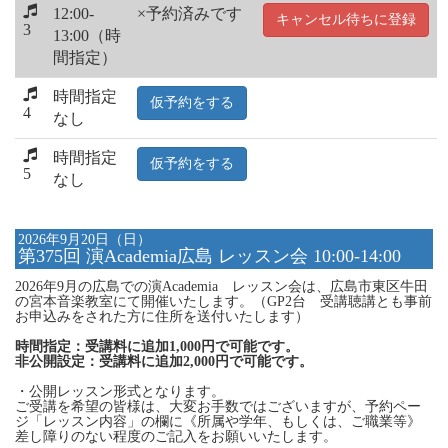
12:00-
×予約済みです
キャンセル待ちに登録
3
13:00（時
間指定）
時間指定
仮予約をする
4
なし
時間指定
仮予約をする
5
なし
2026年9月20日（日）
第375回 演Academia広島 レッスン会 10:00-14:00
2026年9月の広島での演Academia レッスン会は、広島市東区牛田
の宮本音楽教室にて開催いたします。（GP2台 受講聴講とも事前
お申込みをされた方に住所を送付いたします）
時間指定：受講料に追加1,000円で可能です。
非公開設定：受講料に追加2,000円で可能です。
・公開レッスン形式となります。
ご受講を希望の皆様は、大変お手数ではございますが、予約ペー
ジ「レッスン内容」の欄に《所属や学年、もしくは、ご職業等》
差し障りのない程度のご記入をお願いいたします。