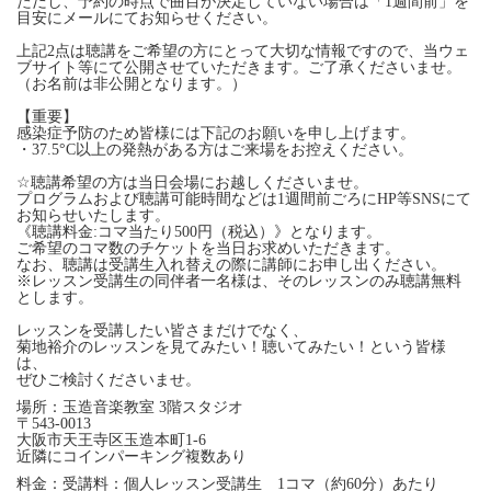
ただし、予約の時点で曲目が決定していない場合は「1週間前」を
目安にメールにてお知らせください。
上記2点は聴講をご希望の方にとって大切な情報ですので、当ウェ
ブサイト等にて公開させていただきます。ご了承くださいませ。
（お名前は非公開となります。）
【重要】
感染症予防のため皆様には下記のお願いを申し上げます。
・37.5°C以上の発熱がある方はご来場をお控えください。
☆聴講希望の方は当日会場にお越しくださいませ。
プログラムおよび聴講可能時間などは1週間前ごろにHP等SNSにて
お知らせいたします。
《聴講料金:コマ当たり500円（税込）》となります。
ご希望のコマ数のチケットを当日お求めいただきます。
なお、聴講は受講生入れ替えの際に講師にお申し出ください。
※レッスン受講生の同伴者一名様は、そのレッスンのみ聴講無料
とします。
レッスンを受講したい皆さまだけでなく、
菊地裕介のレッスンを見てみたい！聴いてみたい！という皆様
は、
ぜひご検討くださいませ。
場所：玉造音楽教室 3階スタジオ
〒543-0013
大阪市天王寺区玉造本町1-6
近隣にコインパーキング複数あり
料金：受講料：個人レッスン受講生 1コマ（約60分）あたり