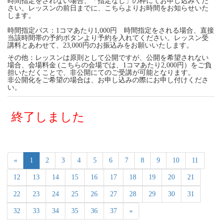
時間指定をされない場合、「指定なし」の枠にてお申し込みくだ
さい。レッスンの前日までに、こちらよりお時間をお知らせいた
します。
時間指定パス：1コマあたり1,000円 時間指定をされる場合、直接
当該時間帯の予約ボタンより予約を入れてください。レッスン受
講料とあわせて、23,000円のお振込みをお願いいたします。
その他：レッスンは原則として公開ですが、公開を希望されない
場合、会場料金 (こちらの会場では、1コマあたり2,000円）をご負
担いただくことで、非公開にてのご受講が可能となります。
非公開化をご希望の場合は、お申し込みの際にお申し付けくださ
い。
終了しました
«
1
2
3
4
5
6
7
8
9
10
11
12
13
14
15
16
17
18
19
20
21
22
23
24
25
26
27
28
29
30
31
32
33
34
35
36
37
»