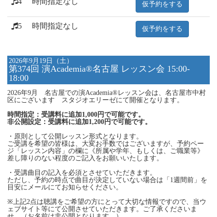
4
時間指定なし
仮予約をする
5
時間指定なし
仮予約をする
2026年9月19日（土）
第374回 演Academia®名古屋 レッスン会 15:00-
18:00
2026年9月 名古屋での演Academia®レッスン会は、名古屋市中村
区にございます スタジオエリーゼにて開催となります。
時間指定：受講料に追加1,000円で可能です。
非公開設定：受講料に追加1,200円で可能です。
・原則として公開レッスン形式となります。
ご受講を希望の皆様は、大変お手数ではございますが、予約ペー
ジ「レッスン内容」の欄に《所属や学年、もしくは、ご職業等》
差し障りのない程度のご記入をお願いいたします。
・受講曲目の記入を必須とさせていただきます。
ただし、予約の時点で曲目が決定していない場合は「1週間前」を
目安にメールにてお知らせください。
※上記2点は聴講をご希望の方にとって大切な情報ですので、当ウ
ェブサイト等にて公開させていただきます。ご了承くださいま
せ。（お名前は非公開となります。）