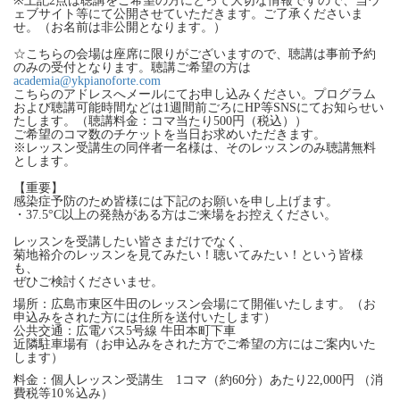
※上記2点は聴講をご希望の方にとって大切な情報ですので、当ウ
ェブサイト等にて公開させていただきます。ご了承くださいま
せ。（お名前は非公開となります。）
☆こちらの会場は座席に限りがございますので、聴講は事前予約
のみの受付となります。聴講ご希望の方は
academia@ykpianoforte.com
こちらのアドレスへメールにてお申し込みください。プログラム
および聴講可能時間などは1週間前ごろにHP等SNSにてお知らせい
たします。（聴講料金：コマ当たり500円（税込））
ご希望のコマ数のチケットを当日お求めいただきます。
※レッスン受講生の同伴者一名様は、そのレッスンのみ聴講無料
とします。
【重要】
感染症予防のため皆様には下記のお願いを申し上げます。
・37.5°C以上の発熱がある方はご来場をお控えください。
レッスンを受講したい皆さまだけでなく、
菊地裕介のレッスンを見てみたい！聴いてみたい！という皆様
も、
ぜひご検討くださいませ。
場所：広島市東区牛田のレッスン会場にて開催いたします。（お
申込みをされた方には住所を送付いたします）
公共交通：広電バス5号線 牛田本町下車
近隣駐車場有（お申込みをされた方でご希望の方にはご案内いた
します）
料金：個人レッスン受講生 1コマ（約60分）あたり22,000円 （消
費税等10％込み）