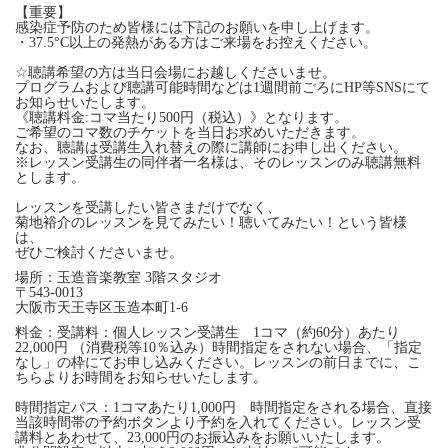
【重要】
感染症予防のため皆様には下記のお願いを申し上げます。
・37.5°C以上の発熱がある方はご来場をお控えください。
☆聴講希望の方は当日会場にお越しくださいませ。
プログラムおよび聴講可能時間などは1週間前ごろにHP等SNSにて
お知らせいたします。
《聴講料金:コマ当たり500円（税込）》となります。
ご希望のコマ数のチケットを当日お求めいただきます。
なお、聴講は受講生入れ替えの際に講師にお申し出ください。
※レッスン受講生の同伴者一名様は、そのレッスンのみ聴講無料
とします。
レッスンを受講したい皆さまだけでなく、
菊地裕介のレッスンを見てみたい！聴いてみたい！という皆様
は、
ぜひご検討くださいませ。
場所：玉造音楽教室 3階スタジオ
〒543-0013
大阪市天王寺区玉造本町1-6
料金：受講料：個人レッスン受講生 1コマ（約60分）あたり
22,000円 （消費税等10％込み）時間指定をされない場合、「指定
なし」の枠にてお申し込みください。レッスンの前日までに、こ
ちらよりお時間をお知らせいたします。
時間指定パス：1コマあたり1,000円 時間指定をされる場合、直接
当該時間帯の予約ボタンより予約を入れてください。レッスン受
講料とあわせて、23,000円のお振込みをお願いいたします。