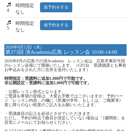
時間指定
仮予約をする
4
なし
時間指定
仮予約をする
5
なし
2026年8月13日（木）
第373回 演Academia広島 レッスン会 10:00-14:00
2026年8月の広島での演Academia レッスン会は、広島市東区牛田
のレッスン会場にて開催いたします。（GP2台 受講聴講とも事前
お申込みをされた方に住所を送付いたします）
時間指定：受講料に追加1,000円で可能です。
非公開設定：受講料に追加2,000円で可能です。
・公開レッスン形式となります。
ご受講を希望の皆様は、大変お手数ではございますが、予約ペー
ジ「レッスン内容」の欄に《所属や学年、もしくは、ご職業等》
差し障りのない程度のご記入をお願いいたします。
・受講曲目の記入を必須とさせていただきます。
ただし、予約の時点で曲目が決定していない場合は「1週間前」を
目安にメールにてお知らせください。