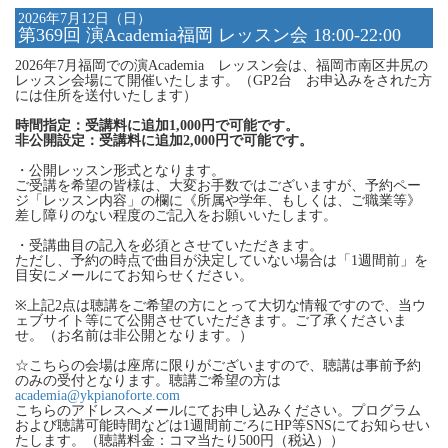
2026年7月12日（日）
第369回 演Academia福岡 レッスン会 18:00-22:00
2026年7月福岡での演Academia レッスン会は、福岡市南区井尻の
レッスン会場にて開催いたします。（GP2台 お申込みをされた方
には住所を送付いたします）
時間指定：受講料に追加1,000円で可能です。
非公開設定：受講料に追加2,000円で可能です。
・公開レッスン形式となります。
ご受講を希望の皆様は、大変お手数ではございますが、予約ペー
ジ「レッスン内容」の欄に《所属や学年、もしくは、ご職業等》
差し障りのない程度のご記入をお願いいたします。
・受講曲目の記入を必須とさせていただきます。
ただし、予約の時点で曲目が決定していない場合は「1週間前」を
目安にメールにてお知らせください。
※上記2点は聴講をご希望の方にとって大切な情報ですので、当ウ
ェブサイト等にて公開させていただきます。ご了承くださいま
せ。（お名前は非公開となります。）
☆こちらの会場は座席に限りがございますので、聴講は事前予約
のみの受付となります。聴講ご希望の方は
academia@ykpianoforte.com
こちらのアドレスへメールにてお申し込みください。プログラム
および聴講可能時間などは1週間前ごろにHP等SNSにてお知らせい
たします。（聴講料金：コマ当たり500円（税込））