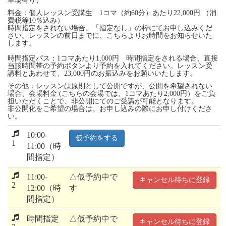
車場有り）
料金：個人レッスン受講生 1コマ（約60分）あたり22,000円 （消
費税等10％込み）
時間指定をされない場合、「指定なし」の枠にてお申し込みくだ
さい。レッスンの前日までに、こちらよりお時間をお知らせいた
します。
時間指定パス：1コマあたり1,000円 時間指定をされる場合、直接
当該時間帯の予約ボタンより予約を入れてください。レッスン受
講料とあわせて、23,000円のお振込みをお願いいたします。
その他：レッスンは原則として公開ですが、公開を希望されない
場合、会場料金 (こちらの会場では、1コマあたり2,000円）をご負
担いただくことで、非公開にてのご受講が可能となります。
非公開化をご希望の場合は、お申し込みの際にお申し付けくださ
い。
10:00-
仮予約をする
1
11:00（時
間指定）
11:00-
△仮予約中で
キャンセル待ちに登録
2
12:00（時
す
間指定）
時間指定
△仮予約中で
キャンセル待ちに登録