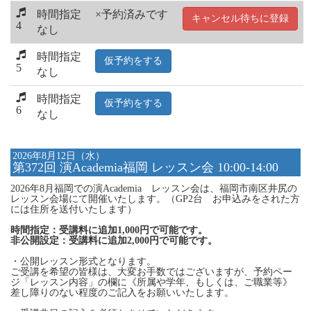
時間指定
×予約済みです
キャンセル待ちに登録
4
なし
時間指定
仮予約をする
5
なし
時間指定
仮予約をする
6
なし
2026年8月12日（水）
第372回 演Academia福岡 レッスン会 10:00-14:00
2026年8月福岡での演Academia レッスン会は、福岡市南区井尻の
レッスン会場にて開催いたします。（GP2台 お申込みをされた方
には住所を送付いたします）
時間指定：受講料に追加1,000円で可能です。
非公開設定：受講料に追加2,000円で可能です。
・公開レッスン形式となります。
ご受講を希望の皆様は、大変お手数ではございますが、予約ペー
ジ「レッスン内容」の欄に《所属や学年、もしくは、ご職業等》
差し障りのない程度のご記入をお願いいたします。