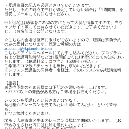
・受講曲目の記入を必須とさせていただきます。
ただし、予約の時点で曲目が決定していない場合は「1週間前」を
目安にメールにてお知らせください。
※上記2点は聴講をご希望の方にとって大切な情報ですので、当ウ
ェブサイト等にて公開させていただきます。ご了承くださいま
せ。（お名前は非公開となります。）
☆こちらの会場は座席に限りがございますので、聴講は事前予約
のみの受付となります。聴講ご希望の方は
academia@ykpianoforte.com
こちらのアドレスへメールにてお申し込みください。プログラム
および聴講可能時間などは1週間前ごろにHP等SNSにてお知らせい
たします。（聴講料金：コマ当たり500円（税込））
ご希望のコマ数のチケットを当日お求めいただきます。
※レッスン受講生の同伴者一名様は、そのレッスンのみ聴講無料
とします。
【重要】
感染症予防のため皆様には下記のお願いを申し上げます。
・37.5°C以上の発熱がある方はご来場をお控えください。
レッスンを受講したい皆さまだけでなく、
菊地裕介のレッスンを見てみたい！聴いてみたい！という皆様
も、
ぜひご検討くださいませ。
場所：広島市東区牛田のレッスン会場にて開催いたします。（お
申込みをされた方には住所を送付いたします）