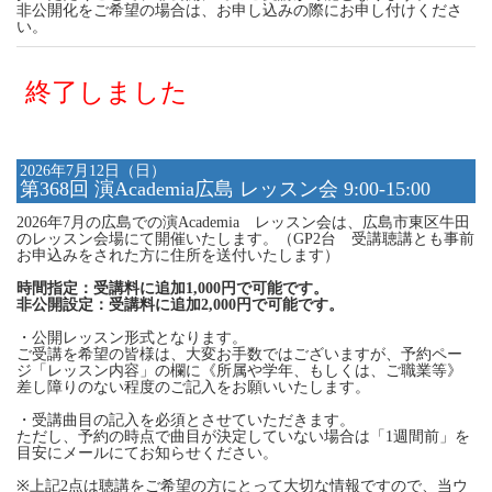
非公開化をご希望の場合は、お申し込みの際にお申し付けくださ
い。
終了しました
2026年7月12日（日）
第368回 演Academia広島 レッスン会 9:00-15:00
2026年7月の広島での演Academia レッスン会は、広島市東区牛田
のレッスン会場にて開催いたします。（GP2台 受講聴講とも事前
お申込みをされた方に住所を送付いたします）
時間指定：受講料に追加1,000円で可能です。
非公開設定：受講料に追加2,000円で可能です。
・公開レッスン形式となります。
ご受講を希望の皆様は、大変お手数ではございますが、予約ペー
ジ「レッスン内容」の欄に《所属や学年、もしくは、ご職業等》
差し障りのない程度のご記入をお願いいたします。
・受講曲目の記入を必須とさせていただきます。
ただし、予約の時点で曲目が決定していない場合は「1週間前」を
目安にメールにてお知らせください。
※上記2点は聴講をご希望の方にとって大切な情報ですので、当ウ