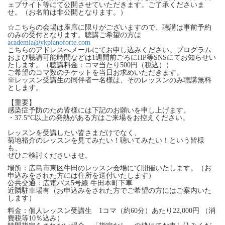
ェブサイト等にて公開させていただきます。ご了承くださいま
せ。（お名前は非公開となります。）
☆こちらの会場は座席に限りがございますので、聴講は事前予約
のみの受付となります。聴講ご希望の方は
academia@ykpianoforte.com
こちらのアドレスへメールにてお申し込みください。プログラム
および聴講可能時間などは1週間前ごろにHP等SNSにてお知らせい
たします。（聴講料金：コマ当たり500円（税込））
ご希望のコマ数のチケットを当日お求めいただきます。
※レッスン受講生の同伴者一名様は、そのレッスンのみ聴講無料
とします。
【重要】
感染症予防のため皆様には下記のお願いを申し上げます。
・37.5°C以上の発熱がある方はご来場をお控えください。
レッスンを受講したい皆さまだけでなく、
菊地裕介のレッスンを見てみたい！聴いてみたい！という皆様
も、
ぜひご検討くださいませ。
場所：広島市東区牛田のレッスン会場にて開催いたします。（お
申込みをされた方には住所を送付いたします）
公共交通：広電バス5号線 牛田本町下車
近隣駐車場有（お申込みをされた方でご希望の方にはご案内いた
します）
料金：個人レッスン受講生 1コマ（約60分）あたり22,000円 （消
費税等10％込み）