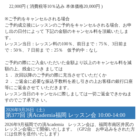
22,000円 ( 消費税等10％込み 本体価格20,000円 )
※ご予約をキャンセルされる場合
ご予約成立後にレッスンのご予約をキャンセルされる場合、お申
し出の日付によって 下記の金額のキャンセル料を頂戴いたしま
す。
レッスン当日：レッスン料の100％、前日まで：75％、3日前ま
で：50％、７日前ま で：25％ 仮予約中：なし
ご予約の際にご入金いただいた金額より以上のキャンセル料を減
額の上、残金につき ましては
１． 次回以降のご予約の際に充当させていただくか
２． ご返金に必要な振込手数料を差し引きの上お客様の銀行口座
等にご返金させて いただきます。
レッスン当日のキャンセルに際しましては一切ご返金できかねま
すのでご了承下さ い。
2026年9月26日（土）
第377回 演Academia福岡 レッスン会 10:00-14:00
2026年9月福岡での演Academia レッスン会は、福岡市南区井尻の
レッスン会場にて開催いたします。（GP2台 お申込みをされた方
には住所を送付いたします）