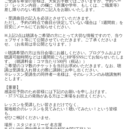
ご受講を希望の皆様は、大変お手数ではございますが、予約ペー
ジ「レッスン内容」の欄に《所属や学年、もしくは、ご職業等》
差し障りのない程度のご記入をお願いいたします。
・受講曲目の記入を必須とさせていただきます。
ただし、予約の時点で曲目が決定していない場合は「1週間前」を
目安にメールにてお知らせください。
※上記2点は聴講をご希望の方にとって大切な情報ですので、当ウ
ェブサイト等にて公開させていただきます。ご了承くださいま
せ。（お名前は非公開となります。）
☆聴講希望の方は当日会場にお越しください。プログラムおよび
聴講可能時間などは1週間前ごろにHP等SNSにてお知らせいたしま
す。（聴講料金：コマ当たり500円（税込））
ご希望のコマ数のチケットを当日お求めいただきます。なお、聴
講は受講生入れ替えの際に講師にお申し出ください。
※レッスン受講生の同伴者一名様は、そのレッスンのみ聴講無料
とします。
【重要】
感染症予防のため皆様には下記のお願いを申し上げます。
・37.5°C以上の発熱がある方はご来場をお控えください。
レッスンを受講したい皆さまだけでなく、
菊地裕介のレッスンを見てみたい！聴いてみたい！という皆様
も、
ぜひご検討くださいませ。
場所：スタジオエリーゼ 名古屋