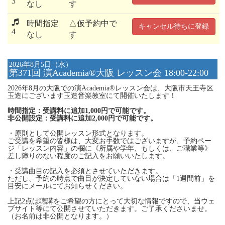
3
なし
す
時間指定
△仮予約中で
キャンセル待ちに登録
4
なし
す
2026年8月5日（水）
第371回 演Academia®大阪 レッスン会 18:00-22:00
2026年8月の大阪での演Academia®レッスン会は、大阪市天王寺区
玉造にございます玉造音楽教室にて開催いたします！
時間指定：受講料に追加1,000円で可能です。
非公開設定：受講料に追加2,000円で可能です。
・原則として公開レッスン形式となります。
ご受講を希望の皆様は、大変お手数ではございますが、予約ペー
ジ「レッスン内容」の欄に《所属や学年、もしくは、ご職業等》
差し障りのない程度のご記入をお願いいたします。
・受講曲目の記入を必須とさせていただきます。
ただし、予約の時点で曲目が決定していない場合は「1週間前」を
目安にメールにてお知らせください。
上記2点は聴講をご希望の方にとって大切な情報ですので、当ウェ
ブサイト等にて公開させていただきます。ご了承くださいませ。
（お名前は非公開となります。）