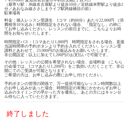
〒453-0801 愛知県名古屋市中村区太閤2丁目3-21
（最寄り駅：JR線名古屋駅より徒歩10分／近鉄線米野駅より徒歩2
分／あおなみ線ささしまライブ駅跨線橋目の前）
駐車場有
料金：個人レッスン受講生 1コマ（約60分）あたり22,000円 （消
費税等10％込み）時間指定をされない場合、「指定なし」の枠に
てお申し込みください。レッスンの前日までに、こちらよりお時
間をお知らせいたします。
時間指定パス：1コマあたり1,000円 時間指定をされる場合、直接
当該時間帯の予約ボタンより予約を入れてください。レッスン受
講料とあわせて、23,000円のお振込みをお願いいたします。
非公開設定：以上に加えて1,200円のお支払いで可能です。
その他：レッスンの公開を希望されない場合、会場料金 （こちら
の会場では、1コマあたり1,200円）をご負担いただくことで、非公
開にてのご受講が可能となります。
ご希望の方は、お申し込みの際にお申し付けください。
予約ボタンの管理の関係で、万一提供可能なレッスン時間数以上
のお申し込みがあった場合、時間指定の有無にかかわらずお申し
込みのタイミングの早かった方を優先し、あとの方にはキャンセ
ル待ちに入っていただきます。
終了しました