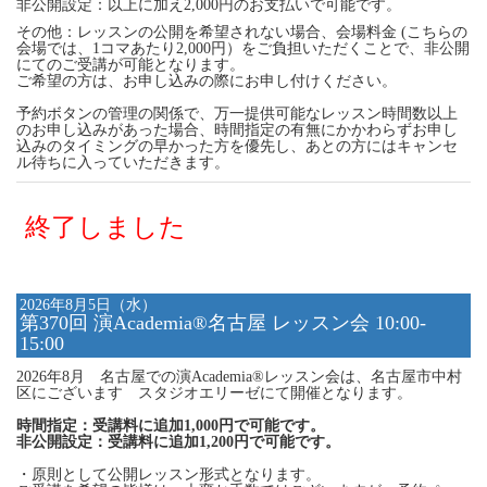
非公開設定：以上に加え2,000円のお支払いで可能です。
その他：レッスンの公開を希望されない場合、会場料金 (こちらの
会場では、1コマあたり2,000円）をご負担いただくことで、非公開
にてのご受講が可能となります。
ご希望の方は、お申し込みの際にお申し付けください。
予約ボタンの管理の関係で、万一提供可能なレッスン時間数以上
のお申し込みがあった場合、時間指定の有無にかかわらずお申し
込みのタイミングの早かった方を優先し、あとの方にはキャンセ
ル待ちに入っていただきます。
終了しました
2026年8月5日（水）
第370回 演Academia®名古屋 レッスン会 10:00-
15:00
2026年8月 名古屋での演Academia®レッスン会は、名古屋市中村
区にございます スタジオエリーゼにて開催となります。
時間指定：受講料に追加1,000円で可能です。
非公開設定：受講料に追加1,200円で可能です。
・原則として公開レッスン形式となります。