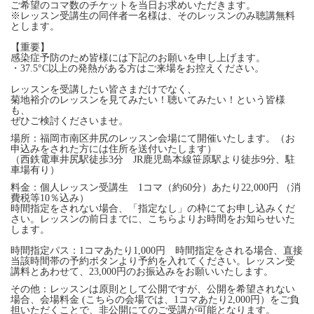
ご希望のコマ数のチケットを当日お求めいただきます。
※レッスン受講生の同伴者一名様は、そのレッスンのみ聴講無料
とします。
【重要】
感染症予防のため皆様には下記のお願いを申し上げます。
・37.5°C以上の発熱がある方はご来場をお控えください。
レッスンを受講したい皆さまだけでなく、
菊地裕介のレッスンを見てみたい！聴いてみたい！という皆様
も、
ぜひご検討くださいませ。
場所：福岡市南区井尻のレッスン会場にて開催いたします。（お
申込みをされた方には住所を送付いたします）
（西鉄電車井尻駅徒歩3分 JR鹿児島本線笹原駅より徒歩9分、駐
車場有り）
料金：個人レッスン受講生 1コマ（約60分）あたり22,000円 （消
費税等10％込み）
時間指定をされない場合、「指定なし」の枠にてお申し込みくだ
さい。レッスンの前日までに、こちらよりお時間をお知らせいた
します。
時間指定パス：1コマあたり1,000円 時間指定をされる場合、直接
当該時間帯の予約ボタンより予約を入れてください。レッスン受
講料とあわせて、23,000円のお振込みをお願いいたします。
その他：レッスンは原則として公開ですが、公開を希望されない
場合、会場料金 (こちらの会場では、1コマあたり2,000円）をご負
担いただくことで、非公開にてのご受講が可能となります。