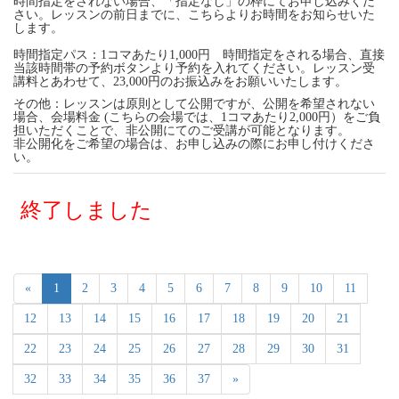
時間指定をされない場合、「指定なし」の枠にてお申し込みくだ
さい。レッスンの前日までに、こちらよりお時間をお知らせいた
します。
時間指定パス：1コマあたり1,000円 時間指定をされる場合、直接
当該時間帯の予約ボタンより予約を入れてください。レッスン受
講料とあわせて、23,000円のお振込みをお願いいたします。
その他：レッスンは原則として公開ですが、公開を希望されない
場合、会場料金 (こちらの会場では、1コマあたり2,000円）をご負
担いただくことで、非公開にてのご受講が可能となります。
非公開化をご希望の場合は、お申し込みの際にお申し付けくださ
い。
終了しました
«
1
2
3
4
5
6
7
8
9
10
11
12
13
14
15
16
17
18
19
20
21
22
23
24
25
26
27
28
29
30
31
32
33
34
35
36
37
»