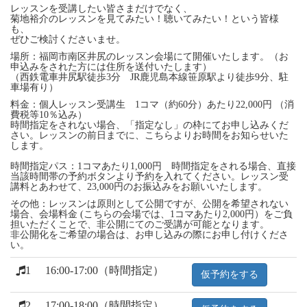
レッスンを受講したい皆さまだけでなく、
菊地裕介のレッスンを見てみたい！聴いてみたい！という皆様
も、
ぜひご検討くださいませ。
場所：福岡市南区井尻のレッスン会場にて開催いたします。（お
申込みをされた方には住所を送付いたします）
（西鉄電車井尻駅徒歩3分 JR鹿児島本線笹原駅より徒歩9分、駐
車場有り）
料金：個人レッスン受講生 1コマ（約60分）あたり22,000円 （消
費税等10％込み）
時間指定をされない場合、「指定なし」の枠にてお申し込みくだ
さい。レッスンの前日までに、こちらよりお時間をお知らせいた
します。
時間指定パス：1コマあたり1,000円 時間指定をされる場合、直接
当該時間帯の予約ボタンより予約を入れてください。レッスン受
講料とあわせて、23,000円のお振込みをお願いいたします。
その他：レッスンは原則として公開ですが、公開を希望されない
場合、会場料金 (こちらの会場では、1コマあたり2,000円）をご負
担いただくことで、非公開にてのご受講が可能となります。
非公開化をご希望の場合は、お申し込みの際にお申し付けくださ
い。
1
16:00-17:00（時間指定）
仮予約をする
2
17:00-18:00（時間指定）