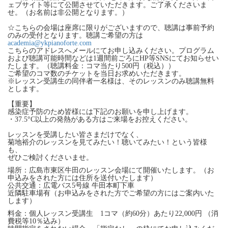
ェブサイト等にて公開させていただきます。ご了承くださいま
せ。（お名前は非公開となります。）
☆こちらの会場は座席に限りがございますので、聴講は事前予約
のみの受付となります。聴講ご希望の方は
academia@ykpianoforte.com
こちらのアドレスへメールにてお申し込みください。プログラム
および聴講可能時間などは1週間前ごろにHP等SNSにてお知らせい
たします。（聴講料金：コマ当たり500円（税込））
ご希望のコマ数のチケットを当日お求めいただきます。
※レッスン受講生の同伴者一名様は、そのレッスンのみ聴講無料
とします。
【重要】
感染症予防のため皆様には下記のお願いを申し上げます。
・37.5°C以上の発熱がある方はご来場をお控えください。
レッスンを受講したい皆さまだけでなく、
菊地裕介のレッスンを見てみたい！聴いてみたい！という皆様
も、
ぜひご検討くださいませ。
場所：広島市東区牛田のレッスン会場にて開催いたします。（お
申込みをされた方には住所を送付いたします）
公共交通：広電バス5号線 牛田本町下車
近隣駐車場有（お申込みをされた方でご希望の方にはご案内いた
します）
料金：個人レッスン受講生 1コマ（約60分）あたり22,000円 （消
費税等10％込み）