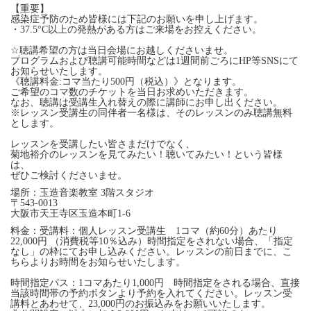
【重要】
感染症予防のため皆様には下記のお願いを申し上げます。
・37.5°C以上の発熱がある方はご来場をお控えください。
☆聴講希望の方は当日会場にお越しくださいませ。
プログラムおよび聴講可能時間などは1週間前ごろにHP等SNSにて
お知らせいたします。
《聴講料金:コマ当たり500円（税込）》となります。
ご希望のコマ数のチケットを当日お求めいただきます。
なお、聴講は受講生入れ替えの際に講師にお申し出ください。
※レッスン受講生の同伴者一名様は、そのレッスンのみ聴講無料
とします。
レッスンを受講したい皆さまだけでなく、
菊地裕介のレッスンを見てみたい！聴いてみたい！という皆様
は、
ぜひご検討くださいませ。
場所：玉造音楽教室 3階スタジオ
〒543-0013
大阪市天王寺区玉造本町1-6
料金：受講料：個人レッスン受講生 1コマ（約60分）あたり
22,000円 （消費税等10％込み）時間指定をされない場合、「指定
なし」の枠にてお申し込みください。レッスンの前日までに、こ
ちらよりお時間をお知らせいたします。
時間指定パス：1コマあたり1,000円 時間指定をされる場合、直接
当該時間帯の予約ボタンより予約を入れてください。レッスン受
講料とあわせて、23,000円のお振込みをお願いいたします。