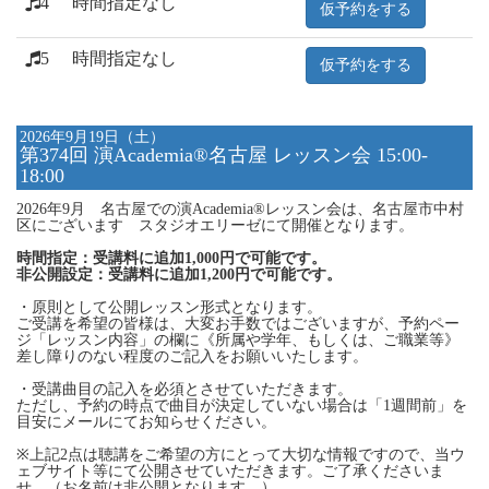
4
時間指定なし
仮予約をする
5
時間指定なし
仮予約をする
2026年9月19日（土）
第374回 演Academia®名古屋 レッスン会 15:00-
18:00
2026年9月 名古屋での演Academia®レッスン会は、名古屋市中村
区にございます スタジオエリーゼにて開催となります。
時間指定：受講料に追加1,000円で可能です。
非公開設定：受講料に追加1,200円で可能です。
・原則として公開レッスン形式となります。
ご受講を希望の皆様は、大変お手数ではございますが、予約ペー
ジ「レッスン内容」の欄に《所属や学年、もしくは、ご職業等》
差し障りのない程度のご記入をお願いいたします。
・受講曲目の記入を必須とさせていただきます。
ただし、予約の時点で曲目が決定していない場合は「1週間前」を
目安にメールにてお知らせください。
※上記2点は聴講をご希望の方にとって大切な情報ですので、当ウ
ェブサイト等にて公開させていただきます。ご了承くださいま
せ。（お名前は非公開となります。）