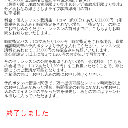
〒453-0801 愛知県名古屋市中村区太閤2丁目3-21
（最寄り駅：JR線名古屋駅より徒歩10分／近鉄線米野駅より徒歩2
分／あおなみ線ささしまライブ駅跨線橋目の前）
駐車場有
料金：個人レッスン受講生 1コマ（約60分）あたり22,000円 （消
費税等10％込み）時間指定をされない場合、「指定なし」の枠に
てお申し込みください。レッスンの前日までに、こちらよりお時
間をお知らせいたします。
時間指定パス：1コマあたり1,000円 時間指定をされる場合、直接
当該時間帯の予約ボタンより予約を入れてください。レッスン受
講料とあわせて、23,000円のお振込みをお願いいたします。
非公開設定：以上に加えて1,200円のお支払いで可能です。
その他：レッスンの公開を希望されない場合、会場料金 （こちら
の会場では、1コマあたり1,200円）をご負担いただくことで、非公
開にてのご受講が可能となります。
ご希望の方は、お申し込みの際にお申し付けください。
予約ボタンの管理の関係で、万一提供可能なレッスン時間数以上
のお申し込みがあった場合、時間指定の有無にかかわらずお申し
込みのタイミングの早かった方を優先し、あとの方にはキャンセ
ル待ちに入っていただきます。
終了しました