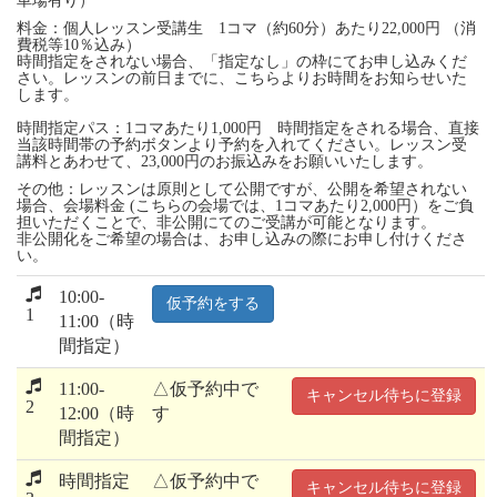
車場有り）
料金：個人レッスン受講生 1コマ（約60分）あたり22,000円 （消
費税等10％込み）
時間指定をされない場合、「指定なし」の枠にてお申し込みくだ
さい。レッスンの前日までに、こちらよりお時間をお知らせいた
します。
時間指定パス：1コマあたり1,000円 時間指定をされる場合、直接
当該時間帯の予約ボタンより予約を入れてください。レッスン受
講料とあわせて、23,000円のお振込みをお願いいたします。
その他：レッスンは原則として公開ですが、公開を希望されない
場合、会場料金 (こちらの会場では、1コマあたり2,000円）をご負
担いただくことで、非公開にてのご受講が可能となります。
非公開化をご希望の場合は、お申し込みの際にお申し付けくださ
い。
10:00-
仮予約をする
1
11:00（時
間指定）
11:00-
△仮予約中で
キャンセル待ちに登録
2
12:00（時
す
間指定）
時間指定
△仮予約中で
キャンセル待ちに登録