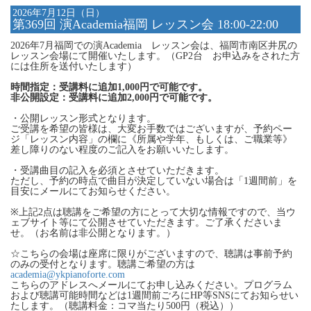
2026年7月12日（日）
第369回 演Academia福岡 レッスン会 18:00-22:00
2026年7月福岡での演Academia レッスン会は、福岡市南区井尻の
レッスン会場にて開催いたします。（GP2台 お申込みをされた方
には住所を送付いたします）
時間指定：受講料に追加1,000円で可能です。
非公開設定：受講料に追加2,000円で可能です。
・公開レッスン形式となります。
ご受講を希望の皆様は、大変お手数ではございますが、予約ペー
ジ「レッスン内容」の欄に《所属や学年、もしくは、ご職業等》
差し障りのない程度のご記入をお願いいたします。
・受講曲目の記入を必須とさせていただきます。
ただし、予約の時点で曲目が決定していない場合は「1週間前」を
目安にメールにてお知らせください。
※上記2点は聴講をご希望の方にとって大切な情報ですので、当ウ
ェブサイト等にて公開させていただきます。ご了承くださいま
せ。（お名前は非公開となります。）
☆こちらの会場は座席に限りがございますので、聴講は事前予約
のみの受付となります。聴講ご希望の方は
academia@ykpianoforte.com
こちらのアドレスへメールにてお申し込みください。プログラム
および聴講可能時間などは1週間前ごろにHP等SNSにてお知らせい
たします。（聴講料金：コマ当たり500円（税込））