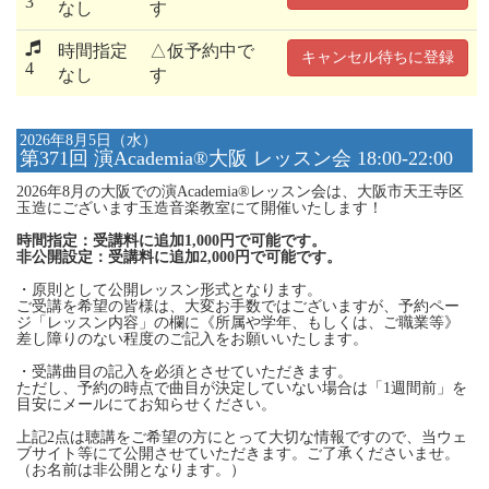
3
なし
す
時間指定
△仮予約中で
キャンセル待ちに登録
4
なし
す
2026年8月5日（水）
第371回 演Academia®大阪 レッスン会 18:00-22:00
2026年8月の大阪での演Academia®レッスン会は、大阪市天王寺区
玉造にございます玉造音楽教室にて開催いたします！
時間指定：受講料に追加1,000円で可能です。
非公開設定：受講料に追加2,000円で可能です。
・原則として公開レッスン形式となります。
ご受講を希望の皆様は、大変お手数ではございますが、予約ペー
ジ「レッスン内容」の欄に《所属や学年、もしくは、ご職業等》
差し障りのない程度のご記入をお願いいたします。
・受講曲目の記入を必須とさせていただきます。
ただし、予約の時点で曲目が決定していない場合は「1週間前」を
目安にメールにてお知らせください。
上記2点は聴講をご希望の方にとって大切な情報ですので、当ウェ
ブサイト等にて公開させていただきます。ご了承くださいませ。
（お名前は非公開となります。）