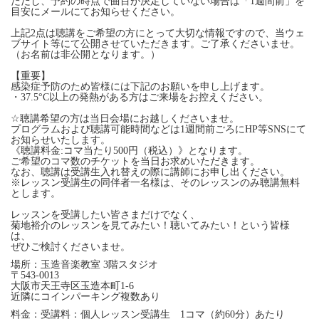
ただし、予約の時点で曲目が決定していない場合は「1週間前」を
目安にメールにてお知らせください。
上記2点は聴講をご希望の方にとって大切な情報ですので、当ウェ
ブサイト等にて公開させていただきます。ご了承くださいませ。
（お名前は非公開となります。）
【重要】
感染症予防のため皆様には下記のお願いを申し上げます。
・37.5°C以上の発熱がある方はご来場をお控えください。
☆聴講希望の方は当日会場にお越しくださいませ。
プログラムおよび聴講可能時間などは1週間前ごろにHP等SNSにて
お知らせいたします。
《聴講料金:コマ当たり500円（税込）》となります。
ご希望のコマ数のチケットを当日お求めいただきます。
なお、聴講は受講生入れ替えの際に講師にお申し出ください。
※レッスン受講生の同伴者一名様は、そのレッスンのみ聴講無料
とします。
レッスンを受講したい皆さまだけでなく、
菊地裕介のレッスンを見てみたい！聴いてみたい！という皆様
は、
ぜひご検討くださいませ。
場所：玉造音楽教室 3階スタジオ
〒543-0013
大阪市天王寺区玉造本町1-6
近隣にコインパーキング複数あり
料金：受講料：個人レッスン受講生 1コマ（約60分）あたり