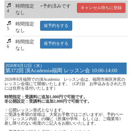
時間指定
×予約済みです
キャンセル待ちに登録
4
なし
時間指定
仮予約をする
5
なし
時間指定
仮予約をする
6
なし
2026年8月12日（水）
第372回 演Academia福岡 レッスン会 10:00-14:00
2026年8月福岡での演Academia レッスン会は、福岡市南区井尻の
レッスン会場にて開催いたします。（GP2台 お申込みをされた方
には住所を送付いたします）
時間指定：受講料に追加1,000円で可能です。
非公開設定：受講料に追加2,000円で可能です。
・公開レッスン形式となります。
ご受講を希望の皆様は、大変お手数ではございますが、予約ペー
ジ「レッスン内容」の欄に《所属や学年、もしくは、ご職業等》
差し障りのない程度のご記入をお願いいたします。