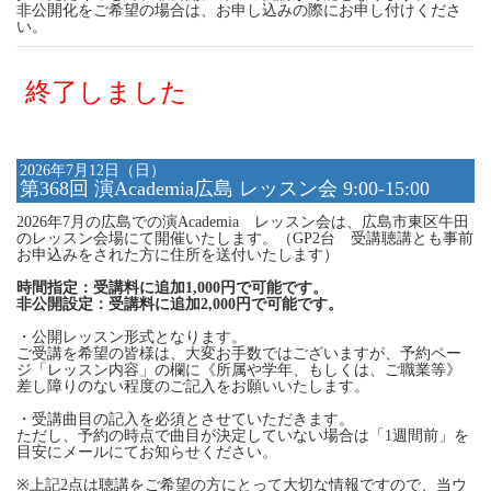
非公開化をご希望の場合は、お申し込みの際にお申し付けくださ
い。
終了しました
2026年7月12日（日）
第368回 演Academia広島 レッスン会 9:00-15:00
2026年7月の広島での演Academia レッスン会は、広島市東区牛田
のレッスン会場にて開催いたします。（GP2台 受講聴講とも事前
お申込みをされた方に住所を送付いたします）
時間指定：受講料に追加1,000円で可能です。
非公開設定：受講料に追加2,000円で可能です。
・公開レッスン形式となります。
ご受講を希望の皆様は、大変お手数ではございますが、予約ペー
ジ「レッスン内容」の欄に《所属や学年、もしくは、ご職業等》
差し障りのない程度のご記入をお願いいたします。
・受講曲目の記入を必須とさせていただきます。
ただし、予約の時点で曲目が決定していない場合は「1週間前」を
目安にメールにてお知らせください。
※上記2点は聴講をご希望の方にとって大切な情報ですので、当ウ