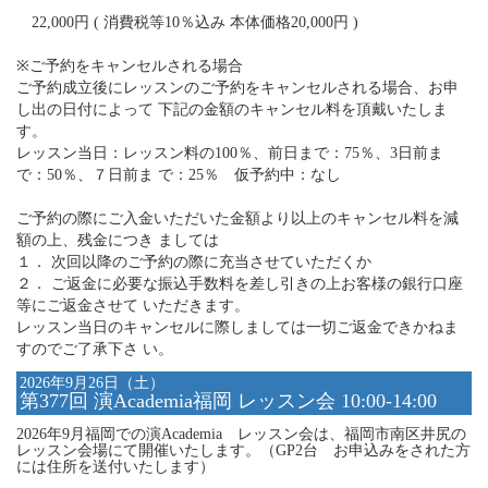
22,000円 ( 消費税等10％込み 本体価格20,000円 )
※ご予約をキャンセルされる場合
ご予約成立後にレッスンのご予約をキャンセルされる場合、お申
し出の日付によって 下記の金額のキャンセル料を頂戴いたしま
す。
レッスン当日：レッスン料の100％、前日まで：75％、3日前ま
で：50％、７日前ま で：25％ 仮予約中：なし
ご予約の際にご入金いただいた金額より以上のキャンセル料を減
額の上、残金につき ましては
１． 次回以降のご予約の際に充当させていただくか
２． ご返金に必要な振込手数料を差し引きの上お客様の銀行口座
等にご返金させて いただきます。
レッスン当日のキャンセルに際しましては一切ご返金できかねま
すのでご了承下さ い。
2026年9月26日（土）
第377回 演Academia福岡 レッスン会 10:00-14:00
2026年9月福岡での演Academia レッスン会は、福岡市南区井尻の
レッスン会場にて開催いたします。（GP2台 お申込みをされた方
には住所を送付いたします）