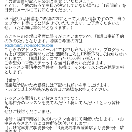
・受講曲目の記入を必須とさせていただきます。
ただし、予約の時点で曲目が決定していない場合は「1週間前」を
目安にメールにてお知らせください。
※上記2点は聴講をご希望の方にとって大切な情報ですので、当ウ
ェブサイト等にて公開させていただきます。ご了承くださいま
せ。（お名前は非公開となります。）
☆こちらの会場は座席に限りがございますので、聴講は事前予約
のみの受付となります。聴講ご希望の方は
academia@ykpianoforte.com
こちらのアドレスへメールにてお申し込みください。プログラム
および聴講可能時間などは1週間前ごろにHP等SNSにてお知らせい
たします。（聴講料金：コマ当たり500円（税込））
ご希望のコマ数のチケットを当日お求めいただきます。
※レッスン受講生の同伴者一名様は、そのレッスンのみ聴講無料
とします。
【重要】
感染症予防のため皆様には下記のお願いを申し上げます。
・37.5°C以上の発熱がある方はご来場をお控えください。
レッスンを受講したい皆さまだけでなく、
菊地裕介のレッスンを見てみたい！聴いてみたい！という皆様
も、
ぜひご検討くださいませ。
場所：福岡市南区井尻のレッスン会場にて開催いたします。（お
申込みをされた方には住所を送付いたします）
（西鉄電車井尻駅徒歩3分 JR鹿児島本線笹原駅より徒歩9分、駐