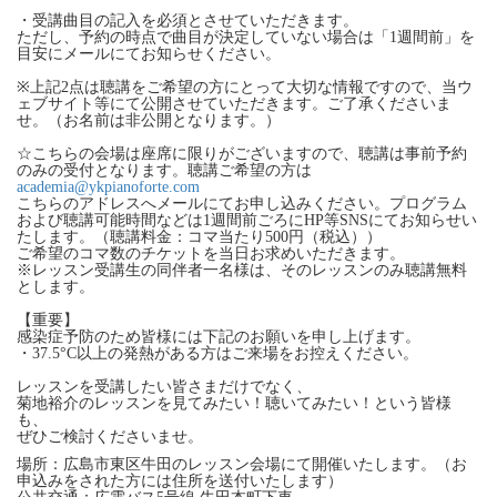
・受講曲目の記入を必須とさせていただきます。
ただし、予約の時点で曲目が決定していない場合は「1週間前」を
目安にメールにてお知らせください。
※上記2点は聴講をご希望の方にとって大切な情報ですので、当ウ
ェブサイト等にて公開させていただきます。ご了承くださいま
せ。（お名前は非公開となります。）
☆こちらの会場は座席に限りがございますので、聴講は事前予約
のみの受付となります。聴講ご希望の方は
academia@ykpianoforte.com
こちらのアドレスへメールにてお申し込みください。プログラム
および聴講可能時間などは1週間前ごろにHP等SNSにてお知らせい
たします。（聴講料金：コマ当たり500円（税込））
ご希望のコマ数のチケットを当日お求めいただきます。
※レッスン受講生の同伴者一名様は、そのレッスンのみ聴講無料
とします。
【重要】
感染症予防のため皆様には下記のお願いを申し上げます。
・37.5°C以上の発熱がある方はご来場をお控えください。
レッスンを受講したい皆さまだけでなく、
菊地裕介のレッスンを見てみたい！聴いてみたい！という皆様
も、
ぜひご検討くださいませ。
場所：広島市東区牛田のレッスン会場にて開催いたします。（お
申込みをされた方には住所を送付いたします）