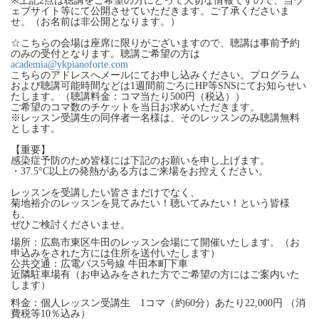
※上記2点は聴講をご希望の方にとって大切な情報ですので、当ウ
ェブサイト等にて公開させていただきます。ご了承くださいま
せ。（お名前は非公開となります。）
☆こちらの会場は座席に限りがございますので、聴講は事前予約
のみの受付となります。聴講ご希望の方は
academia@ykpianoforte.com
こちらのアドレスへメールにてお申し込みください。プログラム
および聴講可能時間などは1週間前ごろにHP等SNSにてお知らせい
たします。（聴講料金：コマ当たり500円（税込））
ご希望のコマ数のチケットを当日お求めいただきます。
※レッスン受講生の同伴者一名様は、そのレッスンのみ聴講無料
とします。
【重要】
感染症予防のため皆様には下記のお願いを申し上げます。
・37.5°C以上の発熱がある方はご来場をお控えください。
レッスンを受講したい皆さまだけでなく、
菊地裕介のレッスンを見てみたい！聴いてみたい！という皆様
も、
ぜひご検討くださいませ。
場所：広島市東区牛田のレッスン会場にて開催いたします。（お
申込みをされた方には住所を送付いたします）
公共交通：広電バス5号線 牛田本町下車
近隣駐車場有（お申込みをされた方でご希望の方にはご案内いた
します）
料金：個人レッスン受講生 1コマ（約60分）あたり22,000円 （消
費税等10％込み）