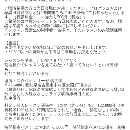
☆聴講希望の方は当日会場にお越しください。プログラムおよび
聴講可能時間などは1週間前ごろにHP等SNSにてお知らせいたしま
す。（聴講料金：コマ当たり500円（税込））
ご希望のコマ数のチケットを当日お求めいただきます。なお、聴
講は受講生入れ替えの際に講師にお申し出ください。
※レッスン受講生の同伴者一名様は、そのレッスンのみ聴講無料
とします。
【重要】
感染症予防のため皆様には下記のお願いを申し上げます。
・37.5°C以上の発熱がある方はご来場をお控えください。
レッスンを受講したい皆さまだけでなく、
菊地裕介のレッスンを見てみたい！聴いてみたい！という皆様
も、
ぜひご検討くださいませ。
場所：スタジオエリーゼ 名古屋
〒453-0801 愛知県名古屋市中村区太閤2丁目3-21
（最寄り駅：JR線名古屋駅より徒歩10分／近鉄線米野駅より徒歩2
分／あおなみ線ささしまライブ駅跨線橋目の前）
駐車場有
料金：個人レッスン受講生 1コマ（約60分）あたり22,000円 （消
費税等10％込み）時間指定をされない場合、「指定なし」の枠に
てお申し込みください。レッスンの前日までに、こちらよりお時
間をお知らせいたします。
時間指定パス：1コマあたり1,000円 時間指定をされる場合、直接