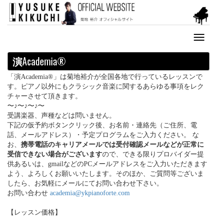
Toggl
naviga
演
Academia®
「演Academia®」は菊地裕介が全国各地で行っているレッスンで
す。ピアノ以外にもクラシック音楽に関するあらゆる事項をレク
チャーさせて頂きます。
〜♪〜♪〜♪〜
受講楽器、声種などは問いません。
下記の仮予約ボタンクリック後、お名前・連絡先（ご住所、電
話、メールアドレス）・予定プログラムをご入力ください。 な
お、
携帯電話のキャリアメールでは受付確認メールなどが正常に
受信できない場合がございます
ので、できる限りプロバイダー提
供あるいは、gmailなどのPCメールアドレスをご入力いただきます
よう、よろしくお願いいたします。そのほか、ご質問等ございま
したら、お気軽にメールにてお問い合わせ下さい。
お問い合わせ
academia@ykpianoforte.com
【レッスン価格】