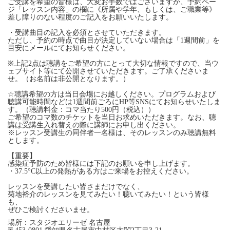
ご受講を希望の皆様は、大変お手数ではございますが、予約ペー
ジ「レッスン内容」の欄に《所属や学年、もしくは、ご職業等》
差し障りのない程度のご記入をお願いいたします。
・受講曲目の記入を必須とさせていただきます。
ただし、予約の時点で曲目が決定していない場合は「1週間前」を
目安にメールにてお知らせください。
※上記2点は聴講をご希望の方にとって大切な情報ですので、当ウ
ェブサイト等にて公開させていただきます。ご了承くださいま
せ。（お名前は非公開となります。）
☆聴講希望の方は当日会場にお越しください。プログラムおよび
聴講可能時間などは1週間前ごろにHP等SNSにてお知らせいたしま
す。（聴講料金：コマ当たり500円（税込））
ご希望のコマ数のチケットを当日お求めいただきます。なお、聴
講は受講生入れ替えの際に講師にお申し出ください。
※レッスン受講生の同伴者一名様は、そのレッスンのみ聴講無料
とします。
【重要】
感染症予防のため皆様には下記のお願いを申し上げます。
・37.5°C以上の発熱がある方はご来場をお控えください。
レッスンを受講したい皆さまだけでなく、
菊地裕介のレッスンを見てみたい！聴いてみたい！という皆様
も、
ぜひご検討くださいませ。
場所：スタジオエリーゼ 名古屋