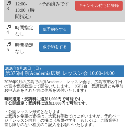
12:00-
×予約済みです
キャンセル待ちに登録
3
13:00（時
間指定）
時間指定
仮予約をする
4
なし
時間指定
仮予約をする
5
なし
2026年9月20日（日）
第375回 演Academia広島 レッスン会 10:00-14:00
2026年9月の広島での演Academia レッスン会は、広島市東区牛田
の宮本音楽教室にて開催いたします。（GP2台 受講聴講とも事前
お申込みをされた方に住所を送付いたします）
時間指定：受講料に追加1,000円で可能です。
非公開設定：受講料に追加2,000円で可能です。
・公開レッスン形式となります。
ご受講を希望の皆様は、大変お手数ではございますが、予約ペー
ジ「レッスン内容」の欄に《所属や学年、もしくは、ご職業等》
差し障りのない程度のご記入をお願いいたします。