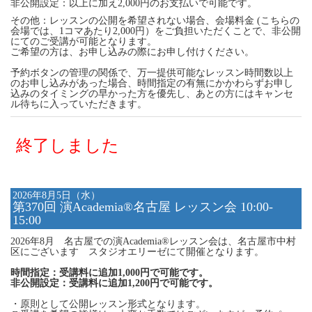
非公開設定：以上に加え2,000円のお支払いで可能です。
その他：レッスンの公開を希望されない場合、会場料金 (こちらの
会場では、1コマあたり2,000円）をご負担いただくことで、非公開
にてのご受講が可能となります。
ご希望の方は、お申し込みの際にお申し付けください。
予約ボタンの管理の関係で、万一提供可能なレッスン時間数以上
のお申し込みがあった場合、時間指定の有無にかかわらずお申し
込みのタイミングの早かった方を優先し、あとの方にはキャンセ
ル待ちに入っていただきます。
終了しました
2026年8月5日（水）
第370回 演Academia®名古屋 レッスン会 10:00-
15:00
2026年8月 名古屋での演Academia®レッスン会は、名古屋市中村
区にございます スタジオエリーゼにて開催となります。
時間指定：受講料に追加1,000円で可能です。
非公開設定：受講料に追加1,200円で可能です。
・原則として公開レッスン形式となります。