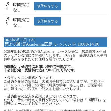
時間指定
仮予約をする
4
なし
時間指定
仮予約をする
5
なし
2026年8月13日（木）
第373回 演Academia広島 レッスン会 10:00-14:00
2026年8月の広島での演Academia レッスン会は、広島市東区牛田
のレッスン会場にて開催いたします。（GP2台 受講聴講とも事前
お申込みをされた方に住所を送付いたします）
時間指定：受講料に追加1,000円で可能です。
非公開設定：受講料に追加2,000円で可能です。
・公開レッスン形式となります。
ご受講を希望の皆様は、大変お手数ではございますが、予約ペー
ジ「レッスン内容」の欄に《所属や学年、もしくは、ご職業等》
差し障りのない程度のご記入をお願いいたします。
・受講曲目の記入を必須とさせていただきます。
ただし、予約の時点で曲目が決定していない場合は「1週間前」を
目安にメールにてお知らせください。