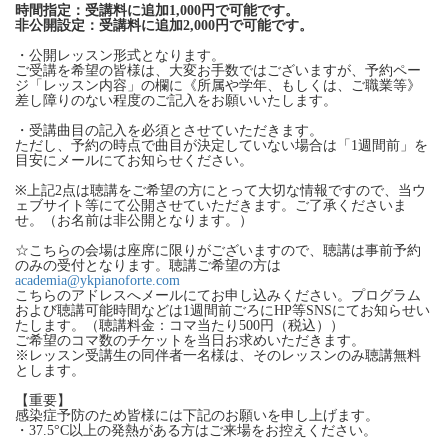
時間指定：受講料に追加1,000円で可能です。
非公開設定：受講料に追加2,000円で可能です。
・公開レッスン形式となります。
ご受講を希望の皆様は、大変お手数ではございますが、予約ペー
ジ「レッスン内容」の欄に《所属や学年、もしくは、ご職業等》
差し障りのない程度のご記入をお願いいたします。
・受講曲目の記入を必須とさせていただきます。
ただし、予約の時点で曲目が決定していない場合は「1週間前」を
目安にメールにてお知らせください。
※上記2点は聴講をご希望の方にとって大切な情報ですので、当ウ
ェブサイト等にて公開させていただきます。ご了承くださいま
せ。（お名前は非公開となります。）
☆こちらの会場は座席に限りがございますので、聴講は事前予約
のみの受付となります。聴講ご希望の方は
academia@ykpianoforte.com
こちらのアドレスへメールにてお申し込みください。プログラム
および聴講可能時間などは1週間前ごろにHP等SNSにてお知らせい
たします。（聴講料金：コマ当たり500円（税込））
ご希望のコマ数のチケットを当日お求めいただきます。
※レッスン受講生の同伴者一名様は、そのレッスンのみ聴講無料
とします。
【重要】
感染症予防のため皆様には下記のお願いを申し上げます。
・37.5°C以上の発熱がある方はご来場をお控えください。