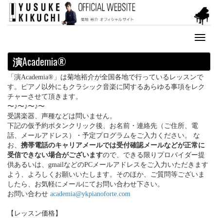
Toggl
naviga
演
Academia®
「演Academia®」は菊地裕介が全国各地で行っているレッスンで
す。ピアノ以外にもクラシック音楽に関するあらゆる事項をレク
チャーさせて頂きます。
〜♪〜♪〜♪〜
受講楽器、声種などは問いません。
下記の仮予約ボタンクリック後、お名前・連絡先（ご住所、電
話、メールアドレス）・予定プログラムをご入力ください。 な
お、
携帯電話のキャリアメールでは受付確認メールなどが正常に
受信できない場合がございます
ので、できる限りプロバイダー提
供あるいは、gmailなどのPCメールアドレスをご入力いただきます
よう、よろしくお願いいたします。そのほか、ご質問等ございま
したら、お気軽にメールにてお問い合わせ下さい。
お問い合わせ
academia@ykpianoforte.com
【レッスン価格】