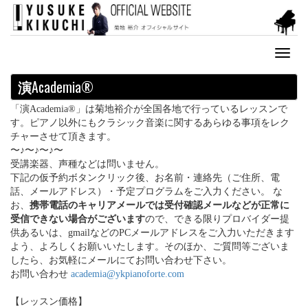
Toggl
naviga
演
Academia®
「演Academia®」は菊地裕介が全国各地で行っているレッスンで
す。ピアノ以外にもクラシック音楽に関するあらゆる事項をレク
チャーさせて頂きます。
〜♪〜♪〜♪〜
受講楽器、声種などは問いません。
下記の仮予約ボタンクリック後、お名前・連絡先（ご住所、電
話、メールアドレス）・予定プログラムをご入力ください。 な
お、
携帯電話のキャリアメールでは受付確認メールなどが正常に
受信できない場合がございます
ので、できる限りプロバイダー提
供あるいは、gmailなどのPCメールアドレスをご入力いただきます
よう、よろしくお願いいたします。そのほか、ご質問等ございま
したら、お気軽にメールにてお問い合わせ下さい。
お問い合わせ
academia@ykpianoforte.com
【レッスン価格】