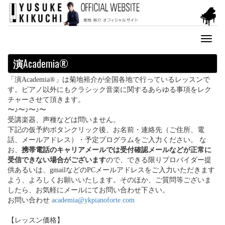
Toggl
naviga
演
Academia®
「演Academia®」は菊地裕介が全国各地で行っているレッスンで
す。ピアノ以外にもクラシック音楽に関するあらゆる事項をレク
チャーさせて頂きます。
〜♪〜♪〜♪〜
受講楽器、声種などは問いません。
下記の仮予約ボタンクリック後、お名前・連絡先（ご住所、電
話、メールアドレス）・予定プログラムをご入力ください。 な
お、
携帯電話のキャリアメールでは受付確認メールなどが正常に
受信できない場合がございます
ので、できる限りプロバイダー提
供あるいは、gmailなどのPCメールアドレスをご入力いただきます
よう、よろしくお願いいたします。そのほか、ご質問等ございま
したら、お気軽にメールにてお問い合わせ下さい。
お問い合わせ
academia@ykpianoforte.com
【レッスン価格】