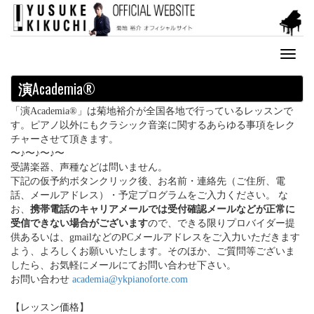
Toggl
naviga
演
Academia®
「演Academia®」は菊地裕介が全国各地で行っているレッスンで
す。ピアノ以外にもクラシック音楽に関するあらゆる事項をレク
チャーさせて頂きます。
〜♪〜♪〜♪〜
受講楽器、声種などは問いません。
下記の仮予約ボタンクリック後、お名前・連絡先（ご住所、電
話、メールアドレス）・予定プログラムをご入力ください。 な
お、
携帯電話のキャリアメールでは受付確認メールなどが正常に
受信できない場合がございます
ので、できる限りプロバイダー提
供あるいは、gmailなどのPCメールアドレスをご入力いただきます
よう、よろしくお願いいたします。そのほか、ご質問等ございま
したら、お気軽にメールにてお問い合わせ下さい。
お問い合わせ
academia@ykpianoforte.com
【レッスン価格】