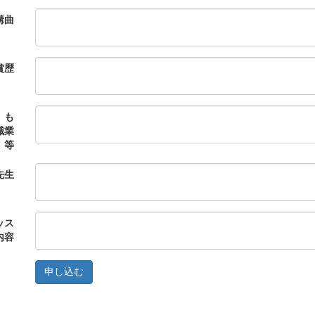
講曲
賞歴
、も
職業
等
先生
ッス
内容
申し込む