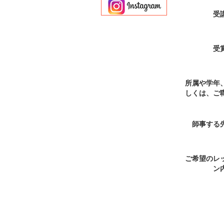
受
受
所属や学年
しくは、ご
師事する
ご希望のレ
ン