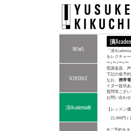
演
Acade
NEWS
「演Acad
をレクチャー
〜♪〜♪〜♪〜
受講楽器、声
下記の仮予約
SCHEDULE
なお、
携帯電
イダー提供あ
質問等ござい
お問い合わ
演Academia®
【レッスン価
22,000円 
※ご予約をキ