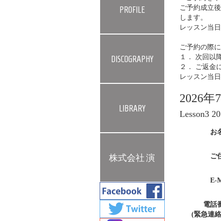
ご予約成立後
PROFILE
します。
レッスン当日
ご予約の際に
１． 次回以
DISCOGRAPHY
２． ご返金
レッスン当日
2026年
LIBRARY
Lesson3
お
ご
株式会社 演
E-M
電話
(緊急連絡