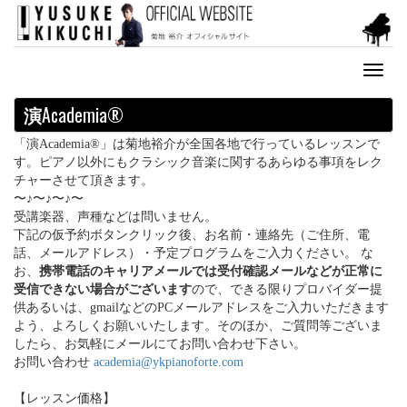
Toggl
naviga
演
Academia®
「演Academia®」は菊地裕介が全国各地で行っているレッスンで
す。ピアノ以外にもクラシック音楽に関するあらゆる事項をレク
チャーさせて頂きます。
〜♪〜♪〜♪〜
受講楽器、声種などは問いません。
下記の仮予約ボタンクリック後、お名前・連絡先（ご住所、電
話、メールアドレス）・予定プログラムをご入力ください。 な
お、
携帯電話のキャリアメールでは受付確認メールなどが正常に
受信できない場合がございます
ので、できる限りプロバイダー提
供あるいは、gmailなどのPCメールアドレスをご入力いただきます
よう、よろしくお願いいたします。そのほか、ご質問等ございま
したら、お気軽にメールにてお問い合わせ下さい。
お問い合わせ
academia@ykpianoforte.com
【レッスン価格】