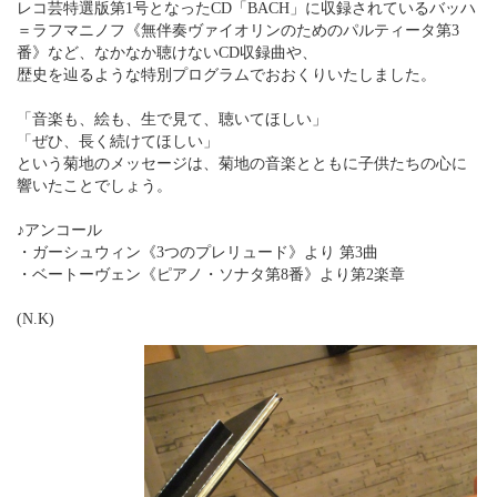
レコ芸特選版第1号となったCD「BACH」に収録されているバッハ
＝ラフマニノフ《無伴奏ヴァイオリンのためのパルティータ第3
番》など、なかなか聴けないCD収録曲や、
歴史を辿るような特別プログラムでおおくりいたしました。
「音楽も、絵も、生で見て、聴いてほしい」
「ぜひ、長く続けてほしい」
という菊地のメッセージは、菊地の音楽とともに子供たちの心に
響いたことでしょう。
♪アンコール
・ガーシュウィン《3つのプレリュード》より 第3曲
・ベートーヴェン《ピアノ・ソナタ第8番》より第2楽章
(N.K)