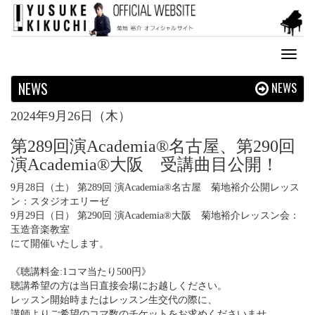
Toggl
naviga
NEWS
NEWS
2024年9月26日（木）
第289回演Academia®名古屋、第290回
演Academia®大阪 受講曲目公開！
9月28日（土） 第289回 演Academia®名古屋 菊地裕介公開レッス
ン：スタジオエリーゼ
9月29日（日） 第290回 演Academia®大阪 菊地裕介レッスン会：
玉造音楽教室
にて開催いたします。
《聴講料金:1コマ当たり500円》
聴講希望の方は当日直接会場にお越しください。
レッスン開始時またはレッスン生交代の際に、
講師よりご希望のコマ数のチケットをお求めくださいませ。