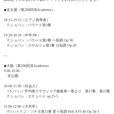
◆名古屋（第289回演Academia）
18:15-19:15（ピアノ指導者）
F.ショパン：バラード第3番
19:20-20:20（中学3年）
F.ショパン：バラード第2番 ヘ長調 Op.38
F.ショパン：スケルツォ第1番 ロ短調 Op.20
---
◆大阪（第290回演Academia）
9:00-10:00
非公開
10:00-11:00（社会人）
J.S.バッハ 平均律クラヴィーア曲集第一巻より 第17番、第23番
F.ショパン：エチュード op.25-5
11:00-12:00（大学卒）
F.J.ハイドン：ソナタ第31番 変イ長調 Hob:XVI:46 Op.54-3