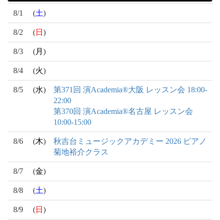
8/1
(
土
)
8/2
(
日
)
8/3
(
月
)
8/4
(
火
)
8/5
(
水
)
第371回 演Academia®大阪 レッスン会 18:00-
22:00
第370回 演Academia®名古屋 レッスン会
10:00-15:00
8/6
(
木
)
秋吉台ミュージックアカデミー 2026 ピアノ
菊地裕介クラス
8/7
(
金
)
8/8
(
土
)
8/9
(
日
)