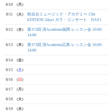
8/10
(
月
)
8/11
(
火
)
秋吉台ミュージック・アカデミー 15th
EDITION 2days ガラ・コンサート DAY1
8/12
(
水
)
第372回 演Academia福岡 レッスン会 10:00-
14:00
8/13
(
木
)
第373回 演Academia広島 レッスン会 10:00-
14:00
8/14
(
金
)
8/15
(
土
)
8/16
(
日
)
8/17
(
月
)
8/18
(
火
)
8/19
(
水
)