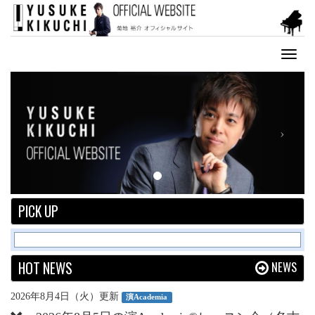
Toggl
naviga
Previous
Next
PICK UP
HOT NEWS
NEWS
2026年8月4日（火）更新
演Academia