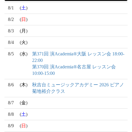
8/1
(
土
)
8/2
(
日
)
8/3
(
月
)
8/4
(
火
)
8/5
(
水
)
第371回 演Academia®大阪 レッスン会 18:00-
22:00
第370回 演Academia®名古屋 レッスン会
10:00-15:00
8/6
(
木
)
秋吉台ミュージックアカデミー 2026 ピアノ
菊地裕介クラス
8/7
(
金
)
8/8
(
土
)
8/9
(
日
)