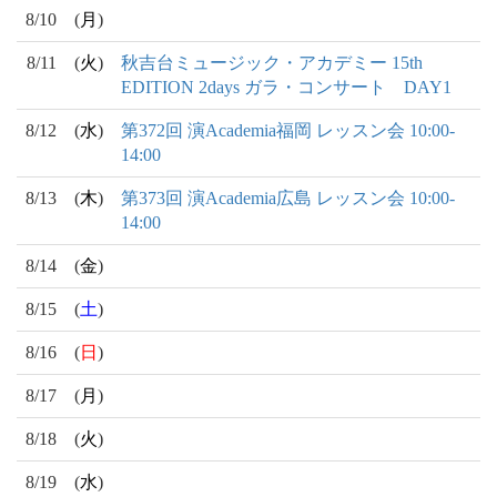
8/10
(
月
)
8/11
(
火
)
秋吉台ミュージック・アカデミー 15th
EDITION 2days ガラ・コンサート DAY1
8/12
(
水
)
第372回 演Academia福岡 レッスン会 10:00-
14:00
8/13
(
木
)
第373回 演Academia広島 レッスン会 10:00-
14:00
8/14
(
金
)
8/15
(
土
)
8/16
(
日
)
8/17
(
月
)
8/18
(
火
)
8/19
(
水
)