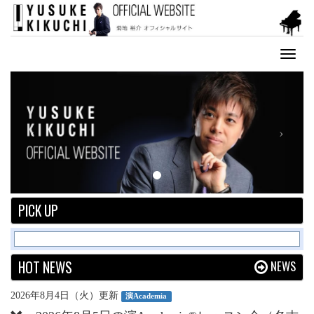
Toggl
naviga
Previous
Next
PICK UP
HOT NEWS
NEWS
2026年8月4日（火）更新
演Academia