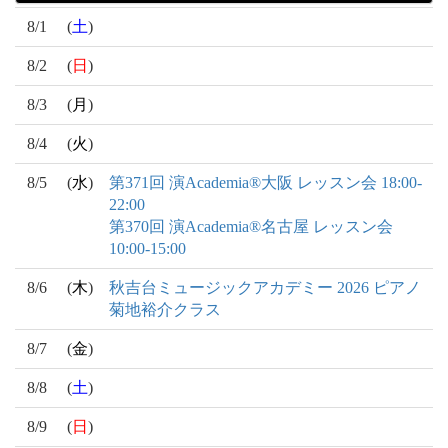
8/1
(
土
)
8/2
(
日
)
8/3
(
月
)
8/4
(
火
)
8/5
(
水
)
第371回 演Academia®大阪 レッスン会 18:00-
22:00
第370回 演Academia®名古屋 レッスン会
10:00-15:00
8/6
(
木
)
秋吉台ミュージックアカデミー 2026 ピアノ
菊地裕介クラス
8/7
(
金
)
8/8
(
土
)
8/9
(
日
)