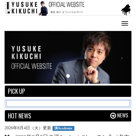
Toggl
naviga
Previous
Next
PICK UP
HOT NEWS
NEWS
2026年8月4日（火）更新
演Academia