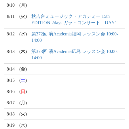
8/10
(
月
)
8/11
(
火
)
秋吉台ミュージック・アカデミー 15th
EDITION 2days ガラ・コンサート DAY1
8/12
(
水
)
第372回 演Academia福岡 レッスン会 10:00-
14:00
8/13
(
木
)
第373回 演Academia広島 レッスン会 10:00-
14:00
8/14
(
金
)
8/15
(
土
)
8/16
(
日
)
8/17
(
月
)
8/18
(
火
)
8/19
(
水
)