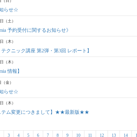
2日（日）
知らせ☆
25日（土）
demia 予約受付に関するお知らせ》
23日（木）
テクニック講座 第2弾・第3回 レポート】
16日（木）
mia 情報】
3日（金）
知らせ☆
16日（木）
ステム変更につきまして】★★最新版★★
3
4
5
6
7
8
9
10
11
12
13
14